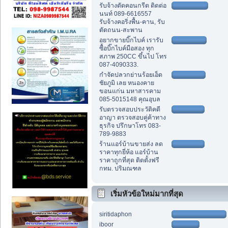
รับจ้างตัดคอนกรีต ติดต่อ
นนท์ 089-6616557
รับจ้างคอริ่งพื้น-คาน, รับ
ตัดถนน-สะพาน
อยากขายบิ๊กไบค์ เรารับ
ซื้อบิ๊กไบค์มือสอง ทุก
สภาพ 250CC ขึ้นไป โทร
087-4090333.
กำจัดปลวกย่านร้อยเอ็ด
ชัยภูมิ เลย หนองคาย
ขอนแก่น มหาสารคาม
085-5015148 คุณอุบล
รับตรวจสอบประวัติคดี
อาญา ตรวจสอบคู่ค้าทาง
ธุรกิจ ปรึกษาโทร 083-
789-9883
ร้านแอร์บ้านขายส่ง ลด
ราคาทุกยี่ห้อ แอร์บ้าน
ราคาถูกที่สุด ติดตั้งฟรี
กทม. ปริมณฑล
เริ่มหัวข้อใหม่มากที่สุด
siritidaphon
iboor