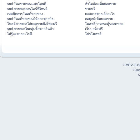
smf โพสขายของแบบไหนดี
ทำไมต้องเพิ่มยอดขาย
smf ขายของออนไลน์ที่ไหนดี
ขายฟรี
เทคนิคการโพสต์ขายของ
ยอดการขาย คืออะไร
smf โพสต์ขายของให้ยอดขายปัง
กลยุทธ์เพิ่มยอดขาย
โพสต์ขายของให้ยอดขายปังโพสฟรี
โพสฟรีการกระตุ้นยอดขาย
smf ขายของในกลุ่มซื้อขายสินค้า
เว็บบอร์ดฟรี
ไม่รู้จะขายอะไรดี
โปรโมทฟรี
SMF 2.0.1
Simp
S