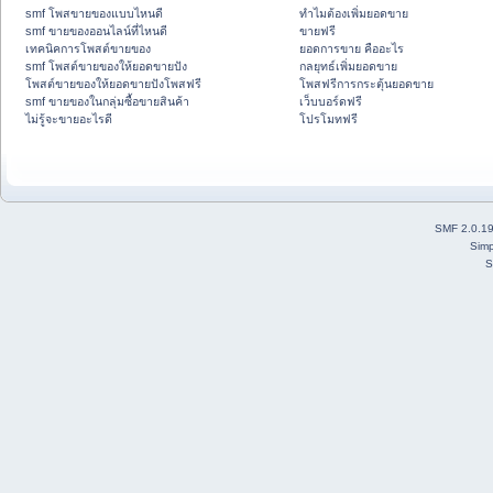
smf โพสขายของแบบไหนดี
ทำไมต้องเพิ่มยอดขาย
smf ขายของออนไลน์ที่ไหนดี
ขายฟรี
เทคนิคการโพสต์ขายของ
ยอดการขาย คืออะไร
smf โพสต์ขายของให้ยอดขายปัง
กลยุทธ์เพิ่มยอดขาย
โพสต์ขายของให้ยอดขายปังโพสฟรี
โพสฟรีการกระตุ้นยอดขาย
smf ขายของในกลุ่มซื้อขายสินค้า
เว็บบอร์ดฟรี
ไม่รู้จะขายอะไรดี
โปรโมทฟรี
SMF 2.0.1
Simp
S