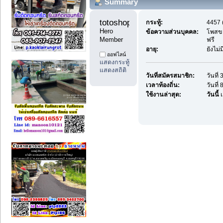
Summary
totoshop1 
กระทู้:
4457 (
Hero 
ข้อความส่วนบุคคล:
โพสขา
Member
ฟรี
อายุ:
ยังไม่
ออฟไลน์
แสดงกระทู้
แสดงสถิติ
วันที่สมัครสมาชิก:
วันที
เวลาท้องถิ่น:
วันที่
ใช้งานล่าสุด:
วันนี้
เ