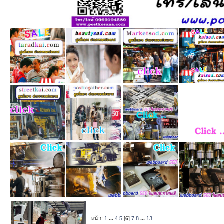
หน้า:
1
...
4
5
[
6
]
7
8
...
13