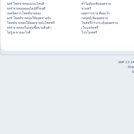
smf โพสขายของแบบไหนดี
ทำไมต้องเพิ่มยอดขาย
smf ขายของออนไลน์ที่ไหนดี
ขายฟรี
เทคนิคการโพสต์ขายของ
ยอดการขาย คืออะไร
smf โพสต์ขายของให้ยอดขายปัง
กลยุทธ์เพิ่มยอดขาย
โพสต์ขายของให้ยอดขายปังโพสฟรี
โพสฟรีการกระตุ้นยอดขาย
smf ขายของในกลุ่มซื้อขายสินค้า
เว็บบอร์ดฟรี
ไม่รู้จะขายอะไรดี
โปรโมทฟรี
SMF 2.0.1
Simp
S