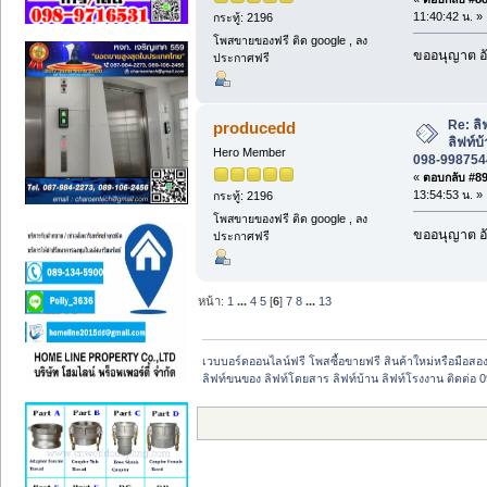
11:40:42 น. »
กระทู้: 2196
โพสขายของฟรี ติด google , ลง
ขออนุญาต อั
ประกาศฟรี
Re: ล
producedd
ลิฟท์บ
Hero Member
098-9987544
«
ตอบกลับ #89 
13:54:53 น. »
กระทู้: 2196
โพสขายของฟรี ติด google , ลง
ขออนุญาต อั
ประกาศฟรี
หน้า:
1
...
4
5
[
6
]
7
8
...
13
เวบบอร์ดออนไลน์ฟรี โพสซื้อขายฟรี สินค้าใหม่หรือมือส
ลิฟท์ขนของ ลิฟท์โดยสาร ลิฟท์บ้าน ลิฟท์โรงงาน ติดต่อ 